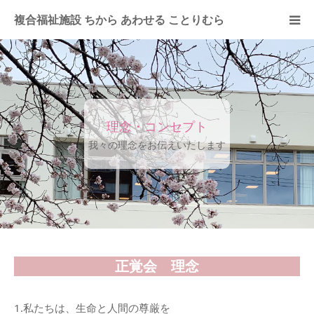
複合福祉施設 ちから あわせる ことりむら
社会福祉法人 正覚会
事業所案内
理念・コンセプト
お問い合わせ
我々の理念をお伝えいたします
グループ法人
求人情報
正覚会 理念
1.私たちは、生命と人間の尊厳を